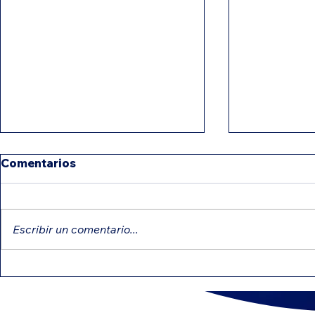
Comentarios
Escribir un comentario...
IRS intensifica revisiones:
Créditos e
errores comunes que
pueden red
pueden retrasar tu
impuesto