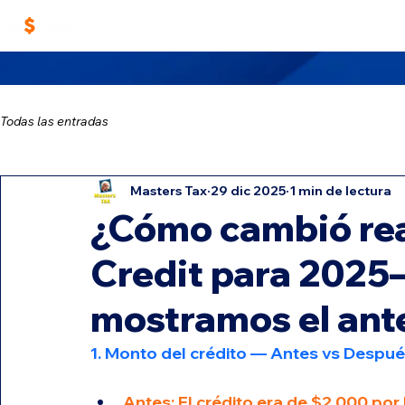
Home
Trabaja con Nosotros
Masters TA
Todas las entradas
Masters Tax
29 dic 2025
1 min de lectura
¿Cómo cambió rea
Credit para 2025
mostramos el ant
1. Monto del crédito — Antes vs Despu
Antes: El crédito era de $2,000 por 