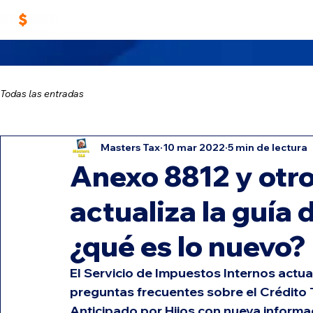
Home
Trabaja con Nosotros
Masters TA
Todas las entradas
Masters Tax
10 mar 2022
5 min de lectura
Anexo 8812 y otro
actualiza la guía 
¿qué es lo nuevo?
El Servicio de Impuestos Internos actual
preguntas frecuentes sobre el Crédito Tr
Anticipado por Hijos con nueva informac