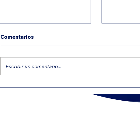
Comentarios
Escribir un comentario...
IRS intensifica revisiones:
Créditos e
errores comunes que
pueden red
pueden retrasar tu
impuesto
reembolso
CONTÁ