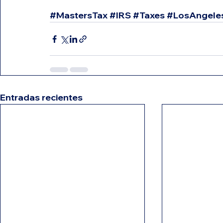
#MastersTax
#IRS
#Taxes
#LosAngele
Entradas recientes