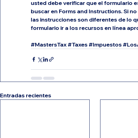
usted debe verificar que el formulario e
buscar en Forms and Instructions. Si no
las instrucciones son diferentes de lo qu
formulario ir a los recursos en línea ap
#MastersTax
#Taxes
#Impuestos
#Los
Entradas recientes