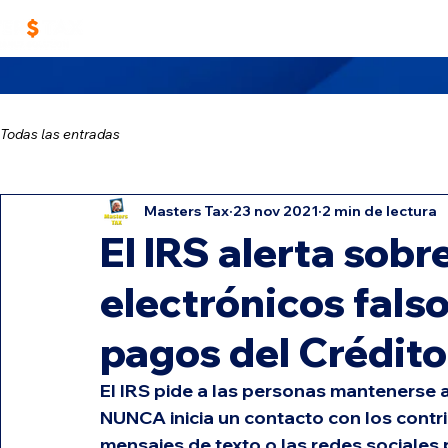
Home
Trabaja con Nosotros
Masters TA
Todas las entradas
Masters Tax
23 nov 2021
2 min de lectura
El IRS alerta sobr
electrónicos falso
pagos del Crédito
El IRS pide a las personas mantenerse a
NUNCA inicia un contacto con los contri
mensajes de texto o las redes sociales 