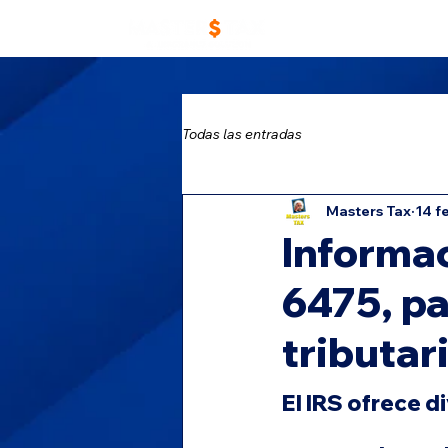
Home
Trabaja con
Todas las entradas
Masters Tax
14 f
Informac
6475, pa
tributar
El IRS ofrece 