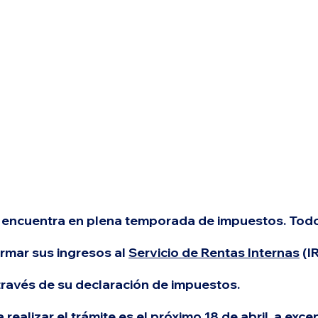
 encuentra en plena temporada de impuestos. 
Todo
mar sus ingresos al 
Servicio de Rentas Internas
 (I
 través de su declaración de impuestos.
 realizar el trámite 
es el próximo 18 de abril, a exce