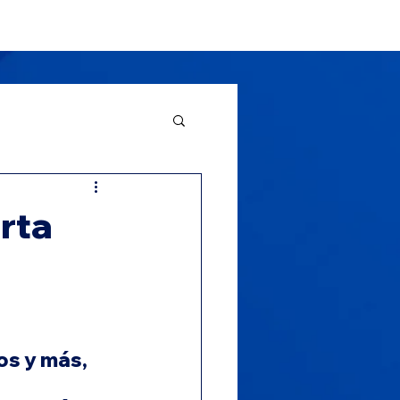
Clientes
Noticias
More
rta
s y más, 