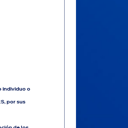
 individuo o 
RS, por sus 
pción de los 