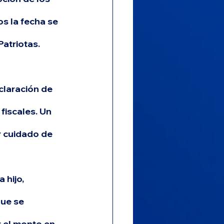
s la fecha se 
Patriotas.
claración de 
fiscales.
 Un 
or cuidado de 
hijo, 
ue se 
r el monto en 