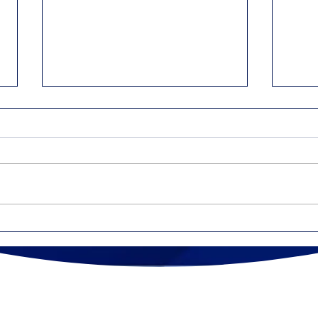
Diferencia entre 1099-
Tra
NEC y 1099-MISC
inde
eco
pue