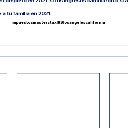
 incompleto en 2021, si tus ingresos cambiaron o si 
a tu familia en 2021.
impuestos
masterstax
IRS
losangeles
california