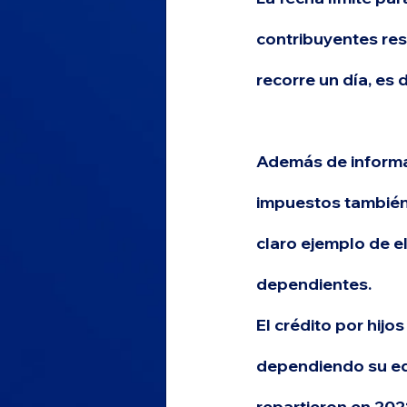
contribuyentes re
recorre un día, 
es d
Además de informar
impuestos también p
claro ejemplo de el
dependientes.
El crédito por hijos
dependiendo su e
repartieron en 2021