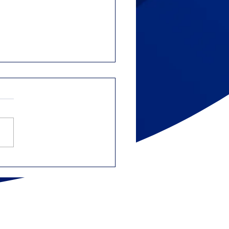
bajadores
pendientes y gig
nomy: gastos que
den deducir