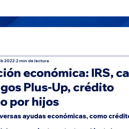
 Nosotros
Masters TAX School
Oficinas
Servicios
eb 2022
2 min de lectura
ión económica: IRS, ca
gos Plus-Up, crédito
io por hijos
diversas ayudas económicas, como crédito