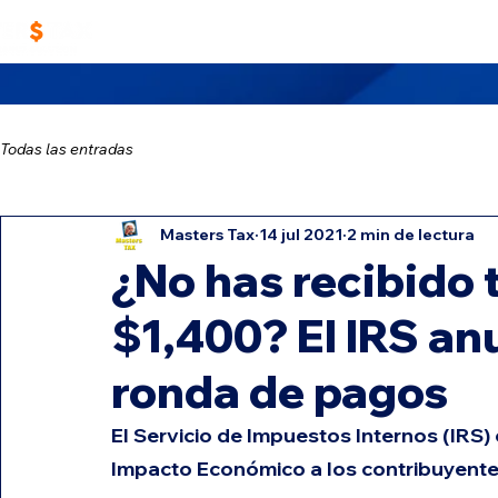
Home
Trabaja con Nosotros
Masters TA
Todas las entradas
Masters Tax
14 jul 2021
2 min de lectura
¿No has recibido 
$1,400? El IRS an
ronda de pagos
El Servicio de Impuestos Internos (IRS)
Impacto Económico a los contribuyente