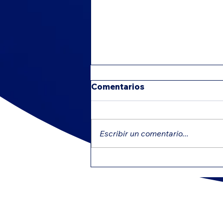
Comentarios
Escribir un comentario...
IRS intensifica revisiones:
errores comunes que
pueden retrasar tu
reembolso