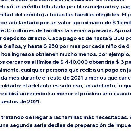
luyó un crédito tributario por hijos mejorado y pag
itad del crédito) a todas las familias elegibles. El p
r adelantado por un valor aproximado de $ 15 mil 
de 35 millones de familias la semana pasada. Apr
r depósito directo. Cada pago es de hasta $ 300 p
 6 años, y hasta $ 250 por mes por cada niño de 6 
ltos ingresos obtienen mucho menos, por ejemplo, 
s cercanos al límite de $ 440,000 obtendría $ 3 p
mente, cualquier persona que reciba un pago en ju
ada mes durante el resto de 2021 a menos que canc
cuidado: el adelanto es solo eso, un adelanto, lo que
recibirá un reembolso menor el próximo año cuando
puestos de 2021.
 tratando de llegar a las familias más necesitadas. E
una segunda serie dedías de preparación de impue