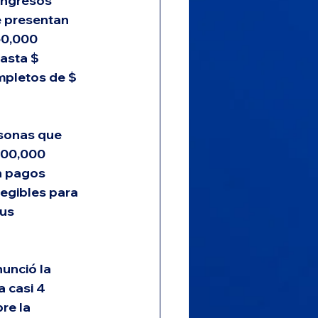
ingresos 
e presentan 
50,000 
asta $ 
mpletos de $ 
rsonas que 
900,000 
n pagos 
egibles para 
us 
nunció la 
 casi 4 
re la 