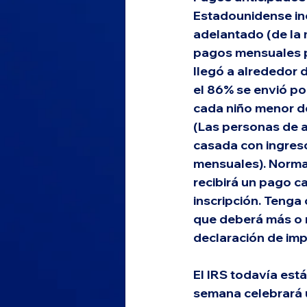
Estadounidense inc
adelantado (de la m
pagos mensuales po
llegó a alrededor 
el 86% se envió po
cada niño menor de
(Las personas de a
casada con ingreso
mensuales). Normal
recibirá un pago c
inscripción. Tenga 
que deberá más o 
declaración de im
El IRS todavía está
semana celebrará 