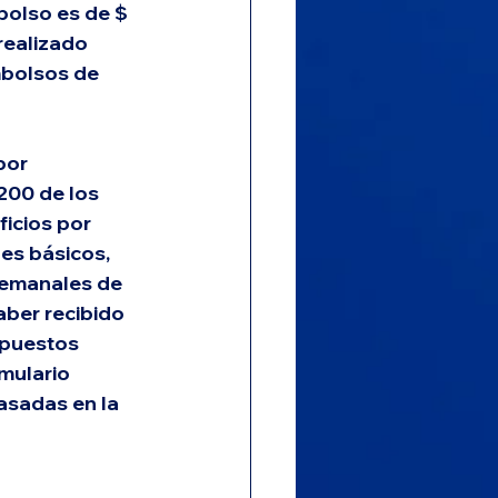
olso es de $ 
realizado 
mbolsos de 
por 
200 de los 
icios por 
es básicos, 
semanales de 
aber recibido 
mpuestos 
mulario 
asadas en la 