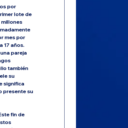
os por 
rimer lote de 
millones 
oximadamente 
or mes por 
a 17 años. 
una pareja 
agos 
lio también 
ele su 
 significa 
 presente su 
ste fin de 
stos 