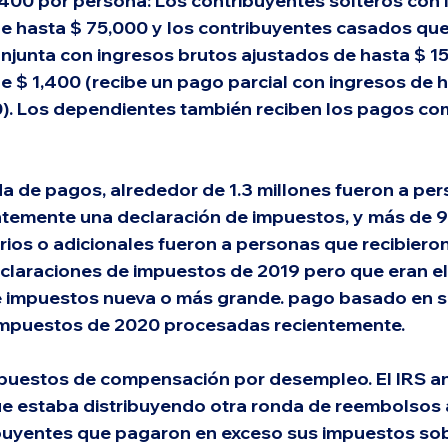
,400 por persona: Los contribuyentes solteros con 
e hasta $ 75,000 y los contribuyentes casados ​​qu
njunta con ingresos brutos ajustados de hasta $ 1
de $ 1,400 (recibe un pago parcial con ingresos de h
). Los dependientes también reciben los pagos co
da de pagos, alrededor de 1.3 millones fueron a pe
ntemente una declaración de impuestos, y más de 
os o adicionales fueron a personas que recibiero
eclaraciones de impuestos de 2019 pero que eran el
e impuestos nueva o más grande. pago basado en s
impuestos de 2020 procesadas recientemente.
puestos de compensación por desempleo. 
El IRS a
 estaba distribuyendo otra ronda de reembolsos a
buyentes que pagaron en exceso sus impuestos sob