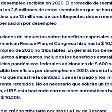
desempleo recibida en 2020. El promedio de reemb
a los 2,8 millones de estos reembolsos que se han 
tima que 13 millones de contribuyentes deben ree
pensación por desempleo.
uciones de impuestos sobre beneficios especiales 
merican Rescue Plan, el Congreso hizo hasta $ 10,
mpleo de 2020 no tributables. En general, los benef
jetos a impuestos, incluidos los beneficios estatal
icios pandémicos federales adicionales de $ 600 
ecibió beneficios por desempleo en 2020, debería h
-G que muestre la cantidad que se le pagó y los i
renta retenidos. No es necesario que solicite un for
o, el IRS está haciendo correcciones automáticas b
 $ 10,200.
el crédito tributario por hijos.
La Ley de Rescate 