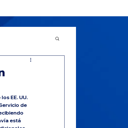
Clientes
Noticias
More
n
los EE. UU. 
Servicio de 
ecibiendo 
vía está 