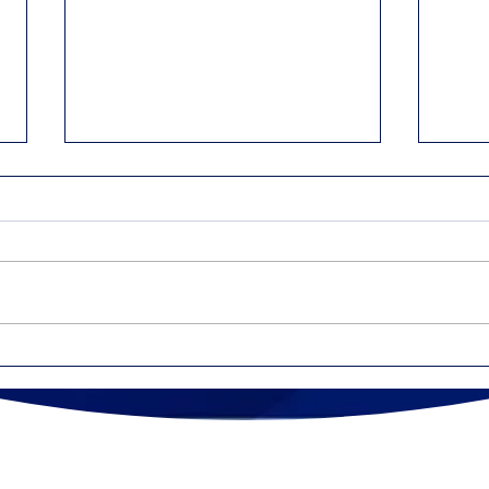
Créditos educativos que
Dife
pueden reducir tu
NEC
impuesto