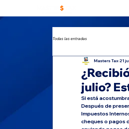
Home
Trabaja con
Todas las entradas
Masters Tax
21 j
¿Recibió
julio? Es
Si está acostumbra
Después de present
Impuestos Internos
cheques o pagos de