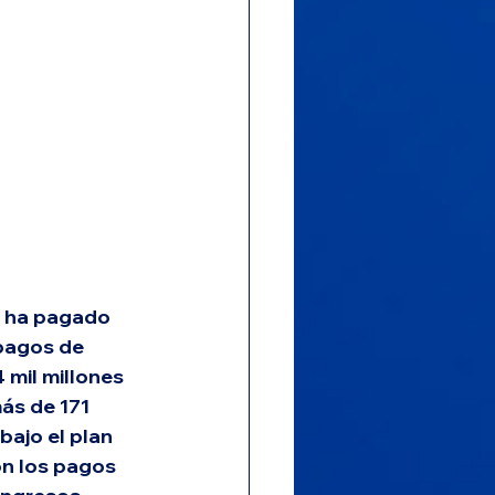
e ha pagado 
pagos de 
 mil millones 
ás de 171 
bajo el plan 
on los pagos 