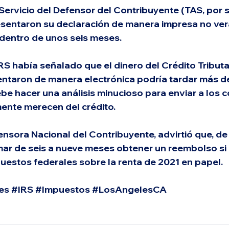
Servicio del Defensor del Contribuyente (TAS, por s
esentaron su declaración de manera impresa no ver
dentro de unos seis meses.
RS había señalado que el dinero del Crédito Tributar
ntaron de manera electrónica podría tardar más de 
be hacer una análisis minucioso para enviar a los c
mente merecen del crédito.
fensora Nacional del Contribuyente, advirtió que, d
omar de seis a nueve meses obtener un reembolso si 
uestos federales sobre la renta de 2021 en papel.
es
#IRS
#Impuestos
#LosAngelesCA