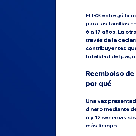
El IRS entregó la 
para las familias c
6 a 17 años. La ot
través de la decla
contribuyentes que
totalidad del pago
Reembolso de c
por qué
Una vez presentada 
dinero mediante de
6 y 12 semanas si 
más tiempo.