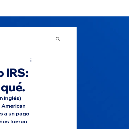
Clientes
Noticias
More
o IRS:
 qué.
n inglés) 
l American 
s a un pago 
años fueron 