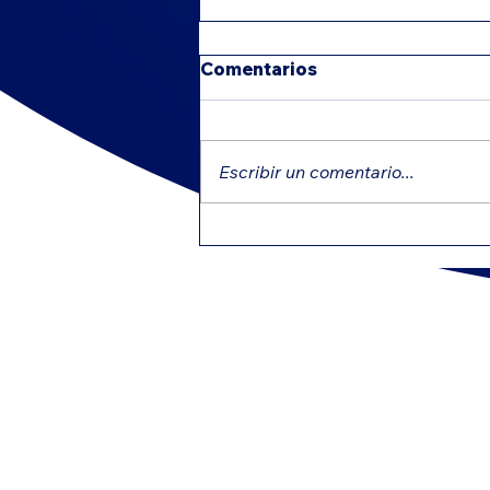
Comentarios
Escribir un comentario...
Créditos educativos que
pueden reducir tu
impuesto
C