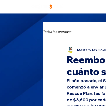
Home
Trabaja con
Todas las entradas
Masters Tax
26 a
Reembols
cuánto s
El año pasado, el S
comenzó a enviar un
Rescue Plan, las f
de $3,600 por cada 