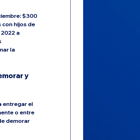
iciembre: $300 
 con hijos de 
 2022 a 
 
ar la 
emorar y 
 entregar el 
ente o entre 
de demorar 