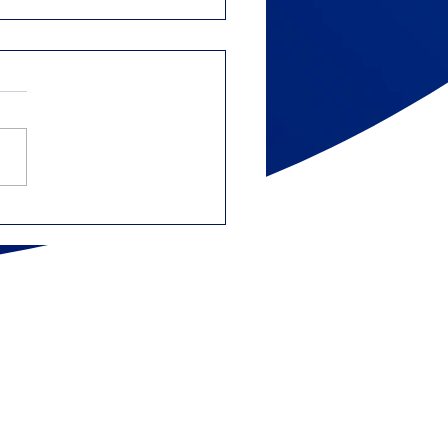
bajadores
pendientes y gig
nomy: gastos que
den deducir
S