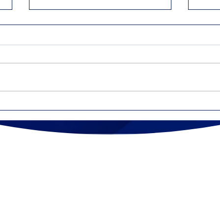
Diferencia entre 1099-
Tra
NEC y 1099-MISC
inde
eco
pue
ONTÁCTENO