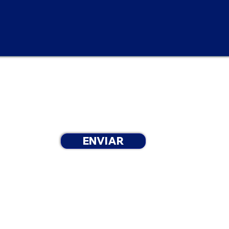
cepta recibir mensajes de texto de Masters Tax relacionad
stado de su reembolso y su solicitud de ITIN al número de 
ponder "STOP" para cancelar su suscripción en cualquier
e pueden aplicar tarifas por mensajes y datos. La frecuen
.
ENVIAR