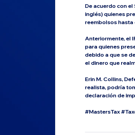
De acuerdo con el 
inglés) quienes pr
reembolsos hasta 
Anteriormente, el I
para quienes prese
debido a que se de
el dinero que real
Erin M. Collins, De
realista, podría t
declaración de imp
#MastersTax
#Tax