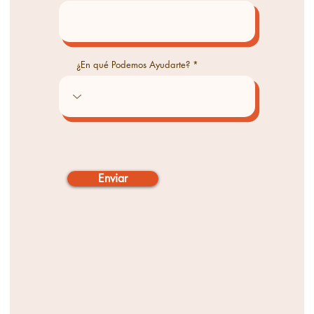
¿En qué Podemos Ayudarte?
Enviar