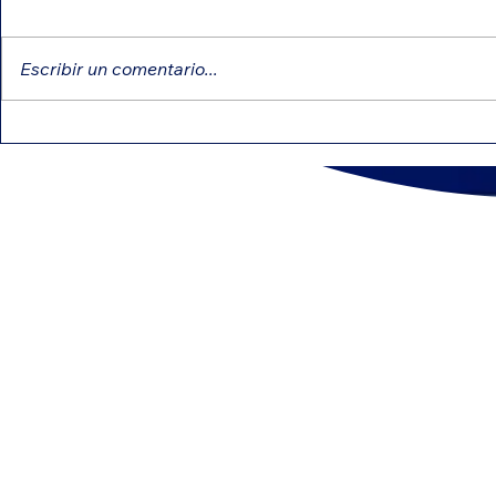
Escribir un comentario...
Créditos educativos que
Diferencia
pueden reducir tu
NEC y 109
impuesto
CONTÁ
(800) 5
Nombre | Name