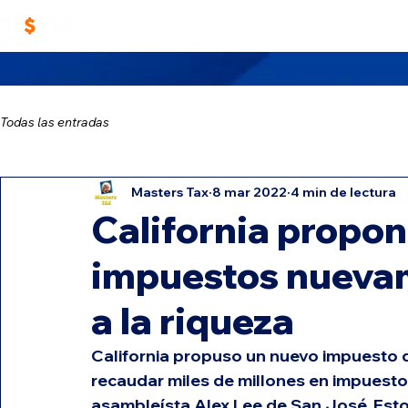
Home
Trabaja con Nosotros
Masters TA
Todas las entradas
Masters Tax
8 mar 2022
4 min de lectura
California propo
impuestos nueva
a la riqueza
California propuso un nuevo impuesto q
recaudar miles de millones en impuestos
asambleísta Alex Lee de San José. Esto