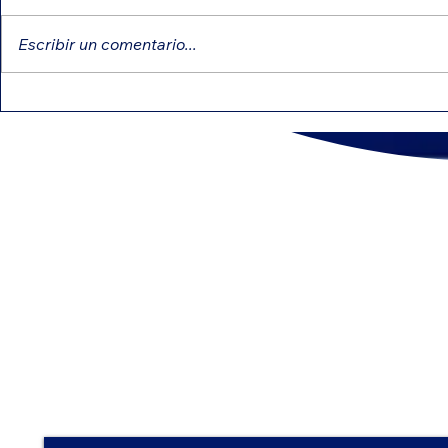
Escribir un comentario...
IRS intensifica revisiones:
Créditos e
errores comunes que
pueden red
pueden retrasar tu
impuesto
reembolso
CONTÁ
(800) 5
Nombre | Name