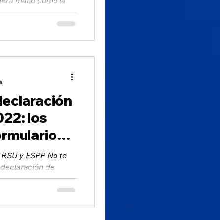
imera mano cómo la
temente...
ra
eclaración
22: los
ormulario
ectan
, RSU y ESPP No te
 declaración de
iado una vez más