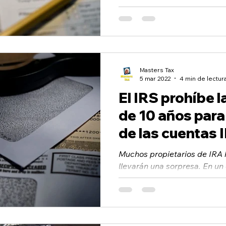
letra, un puñado de ellas pued
Masters Tax
5 mar 2022
4 min de lectur
El IRS prohíbe l
de 10 años para
de las cuentas 
heredadas
Muchos propietarios de IRA
llevarán una sorpresa. En un
Departamento del Tesoro res
distribuciones...