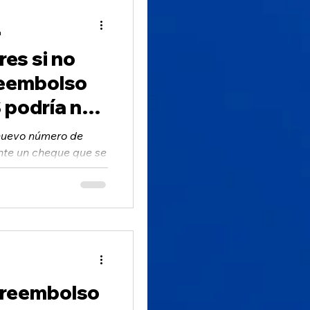
a
res si no
reembolso
S podría no
ndos
 nuevo número de
nte un cheque que se
diversas razones...
 reembolso