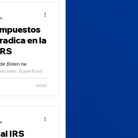
ra
 impuestos
radica en la
 IRS
 de Biden ha
peciales Superfund
 químicos y
ra
al IRS