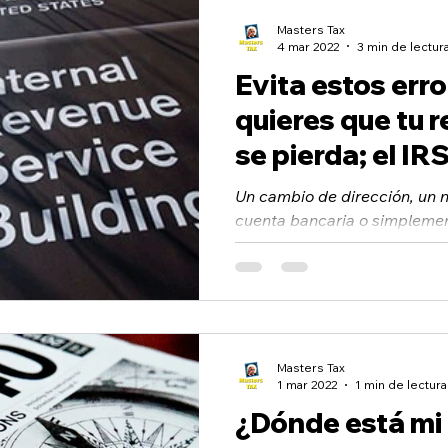
Masters Tax
4 mar 2022
3 min de lectur
Evita estos erro
quieres que tu 
se pierda; el IR
restituir los fo
Un cambio de dirección, un
cuenta bancaria o simpleme
pierde en el correo. Existen 
Masters Tax
1 mar 2022
1 min de lectura
¿Dónde está mi