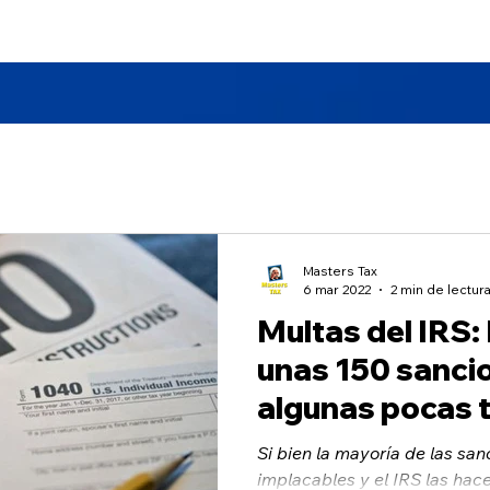
 Nosotros
Masters TAX School
Oficinas
Servicios
Masters Tax
6 mar 2022
2 min de lectur
Multas del IRS:
unas 150 sanci
algunas pocas 
alivio
Si bien la mayoría de las sa
implacables y el IRS las hace