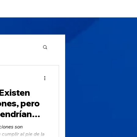
Clientes
Noticias
More
a
 Existen
ones, pero
tendrían
nciones son
 cumplir al pie de la