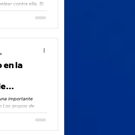
elear contra ella. Si
elear...
ra
 en la
de
 una importante
o Los grupos de
audador de