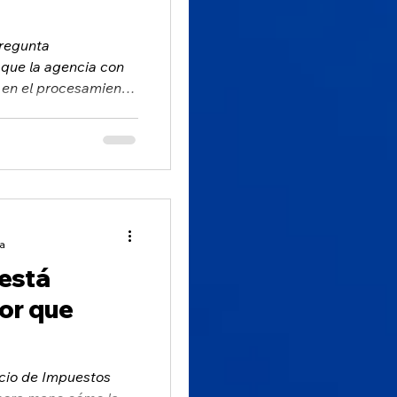
pregunta
 que la agencia con
 en el procesamiento
ra
 está
or que
cio de Impuestos