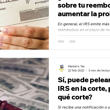
sobre tu reemb
aumentar la pro
de hablar con u
En general, el IRS emite más
reembolsos en el plazo de me
embargo, es posible que algu
Masters Tax
22 feb 2022
3 min de lectur
Sí, puede pelear
IRS en la corte,
qué corte?
Si recibe una notificación o 