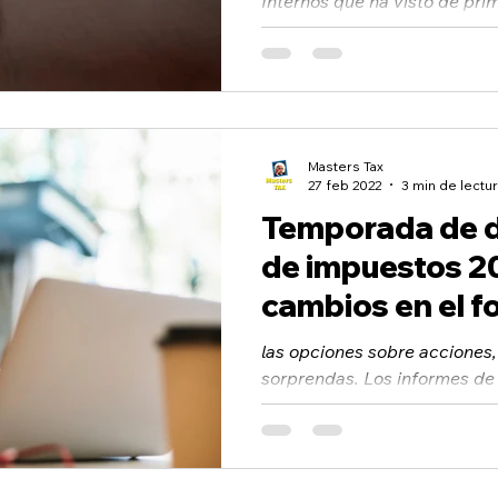
Internos que ha visto de pr
falta de fondos y las aparen
Masters Tax
27 feb 2022
3 min de lectu
Temporada de d
de impuestos 20
cambios en el f
1040 del IRS af
las opciones sobre acciones
sorprendas. Los informes de
impuestos del IRS han camb
para...