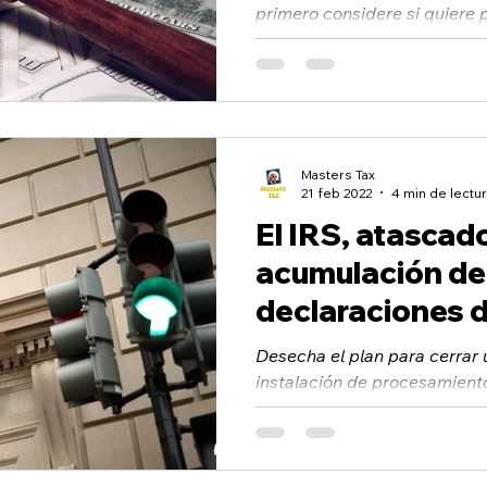
primero considere si quiere p
sabe que el IRS tiene razón, p
Masters Tax
21 feb 2022
4 min de lectu
El IRS, atascado
acumulación de
declaraciones 
impuestos.
Desecha el plan para cerrar
instalación de procesamient
vigilancia advirtieron al rec
impuestos...