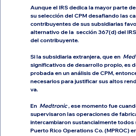
Aunque el IRS dedica la mayor parte de
su selección del CPM desafiando las car
contribuyentes de sus subsidiarias fav
alternativo de la  
sección 367(d)
 del IR
del contribuyente.
Si la subsidiaria extranjera, que en  
Medt
significativos de desarrollo propio, es
probada en un análisis de CPM, entonce
necesarios para justificar sus altos r
va.
En  
Medtronic
 , ese momento fue cuand
supervisaron las operaciones de fabric
intercambiaron sustancialmente todos s
Puerto Rico Operations Co. (MPROC) en 