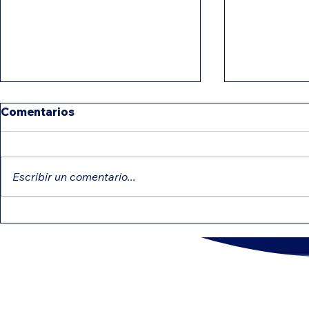
Comentarios
Escribir un comentario...
IRS intensifica revisiones:
Créditos e
errores comunes que
pueden red
pueden retrasar tu
impuesto
reembolso