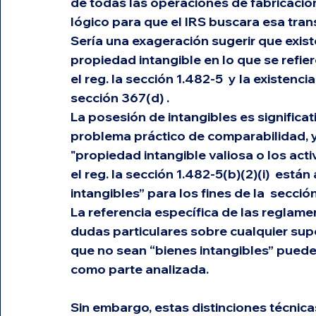
de todas las operaciones de fabricación
lógico para que el IRS buscara esa tran
Sería una exageración sugerir que exist
propiedad intangible en lo que se refier
el reg. 
la sección 1.482-5
  y la existenci
sección 367(d)
 .
La posesión de intangibles es significa
problema práctico de comparabilidad, y
"propiedad intangible valiosa o los acti
el reg. 
la sección 1.482-5(b)(2)(i)
  están
intangibles” para los fines de la  
secció
La referencia específica de las reglame
dudas particulares sobre cualquier sup
que no sean “bienes intangibles” pueden 
como parte analizada.
Sin embargo, estas distinciones técnic