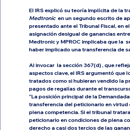
El IRS explicó su teoría implícita de la t
Medtronic
  en un segundo escrito de ap
presentado ante el Tribunal Fiscal, en e
asignación desigual de ganancias entr
Medtronic y MPROC implicaba que la  
s
haber implicado una transferencia de sa
Al invocar  la 
sección 367(d)
 , que refle
aspectos clave, el IRS argumentó que 
tratados como si hubieran vendido la p
pagos de regalías durante el transcurso 
“La posición principal de la Demandada e
transferencia del peticionario en virtud d
plena competencia. Si el tribunal tratara
peticionario en condiciones de plena 
derecho a casi dos tercios de las ganan