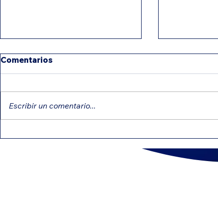
Comentarios
Escribir un comentario...
IRS intensifica revisiones:
Créditos e
errores comunes que
pueden red
pueden retrasar tu
impuesto
reembolso
CONTÁ