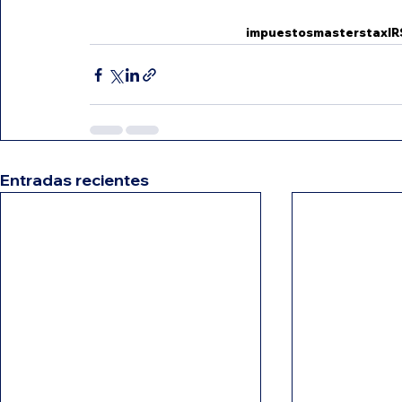
impuestos
masterstax
IR
Entradas recientes